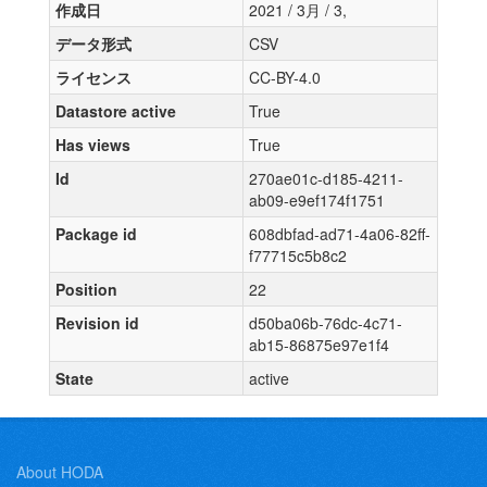
作成日
2021 / 3月 / 3,
データ形式
CSV
ライセンス
CC-BY-4.0
Datastore active
True
Has views
True
Id
270ae01c-d185-4211-
ab09-e9ef174f1751
Package id
608dbfad-ad71-4a06-82ff-
f77715c5b8c2
Position
22
Revision id
d50ba06b-76dc-4c71-
ab15-86875e97e1f4
State
active
About HODA