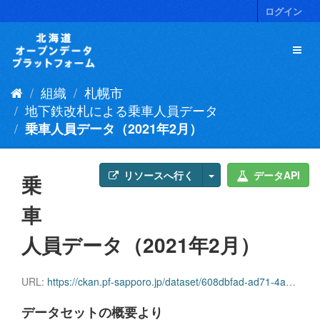
ス
ログイン
キ
ッ
プ
し
て
組織
札幌市
内
容
地下鉄改札による乗車人員データ
へ
乗車人員データ（2021年2月）
リソースへ行く
データAPI
乗
車
人員データ（2021年2月）
URL:
https://ckan.pf-sapporo.jp/dataset/608dbfad-ad71-4a06-82ff-f77715c5b8c2/resource/270ae01c-d185-4211-ab09-e9ef174f1751/download/jyosyajinninn2021.2.csv
データセットの概要より