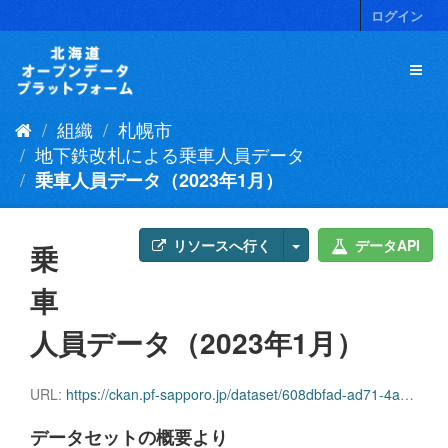
ス
ログイン
キ
ッ
プ
し
て
組織
札幌市
内
容
地下鉄改札による乗車人員データ
へ
乗車人員データ（2023年1月）
リソースへ行く
データAPI
乗
車
人員データ（2023年1月）
URL:
https://ckan.pf-sapporo.jp/dataset/608dbfad-ad71-4a06-82ff-f77715c5b8c2/resource/d916ad3b-4a93-49bb-bfa2-2601ee4d83ec/download/jyosyajinninn2023.1.csv
データセットの概要より