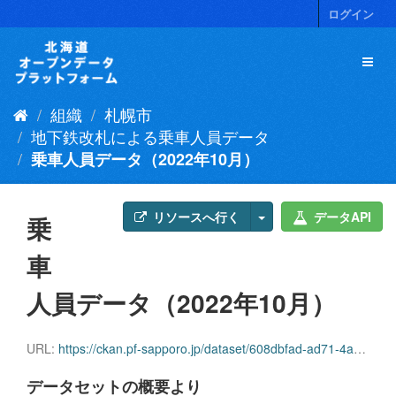
ス
ログイン
キ
ッ
プ
し
て
組織
札幌市
内
容
地下鉄改札による乗車人員データ
へ
乗車人員データ（2022年10月）
リソースへ行く
データAPI
乗
車
人員データ（2022年10月）
URL:
https://ckan.pf-sapporo.jp/dataset/608dbfad-ad71-4a06-82ff-f77715c5b8c2/resource/2c99fed7-75d6-4f42-a70f-e83a0d32fe61/download/jyosyajinninn2022.10.csv
データセットの概要より