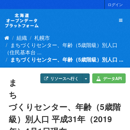
ス
ログイン
キ
ッ
プ
し
て
組織
札幌市
内
容
まちづくりセンター、年齢（5歳階級）別人口
へ
（住民基本台 ...
まちづくりセンター、年齢（5歳階級）別人口 ...
リソースへ行く
データAPI
ま
ち
づくりセンター、年齢（5歳階
級）別人口 平成31年（2019