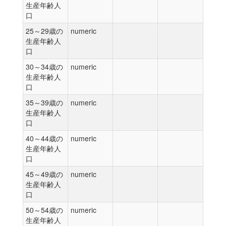
生産年齢人
口
25～29歳の
numeric
生産年齢人
口
30～34歳の
numeric
生産年齢人
口
35～39歳の
numeric
生産年齢人
口
40～44歳の
numeric
生産年齢人
口
45～49歳の
numeric
生産年齢人
口
50～54歳の
numeric
生産年齢人