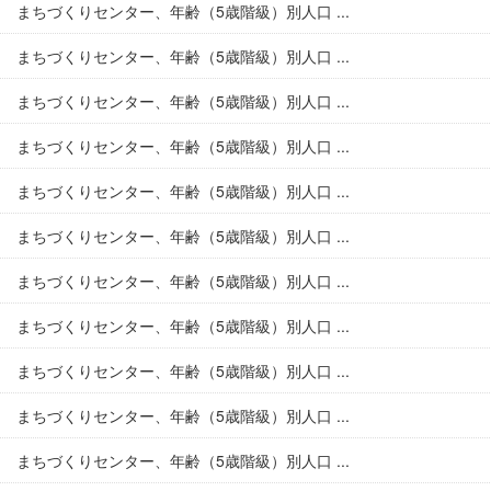
まちづくりセンター、年齢（5歳階級）別人口 ...
まちづくりセンター、年齢（5歳階級）別人口 ...
まちづくりセンター、年齢（5歳階級）別人口 ...
まちづくりセンター、年齢（5歳階級）別人口 ...
まちづくりセンター、年齢（5歳階級）別人口 ...
まちづくりセンター、年齢（5歳階級）別人口 ...
まちづくりセンター、年齢（5歳階級）別人口 ...
まちづくりセンター、年齢（5歳階級）別人口 ...
まちづくりセンター、年齢（5歳階級）別人口 ...
まちづくりセンター、年齢（5歳階級）別人口 ...
まちづくりセンター、年齢（5歳階級）別人口 ...