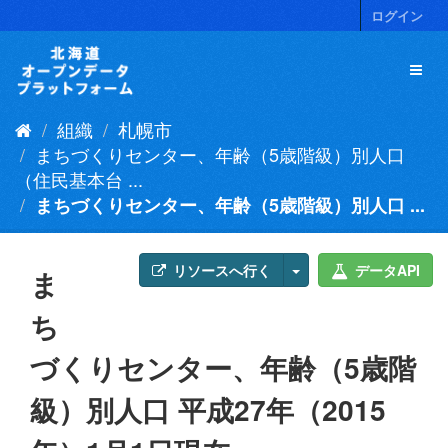
ス
ログイン
キ
ッ
プ
し
て
組織
札幌市
内
容
まちづくりセンター、年齢（5歳階級）別人口
へ
（住民基本台 ...
まちづくりセンター、年齢（5歳階級）別人口 ...
リソースへ行く
データAPI
ま
ち
づくりセンター、年齢（5歳階
級）別人口 平成27年（2015