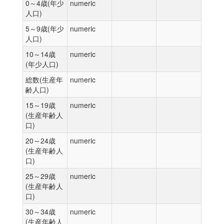
0～4歳(年少
numeric
人口)
5～9歳(年少
numeric
人口)
10～14歳
numeric
(年少人口)
総数(生産年
numeric
齢人口)
15～19歳
numeric
(生産年齢人
口)
20～24歳
numeric
(生産年齢人
口)
25～29歳
numeric
(生産年齢人
口)
30～34歳
numeric
(生産年齢人