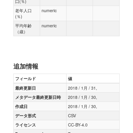
口(％)
老年人口
numeric
(％)
平均年齢
numeric
（歳）
追加情報
フィールド
値
最終更新日
2018 / 1月 / 31,
メタデータ最終更新日時
2018 / 1月 / 30,
作成日
2018 / 1月 / 30,
データ形式
CSV
ライセンス
CC-BY-4.0