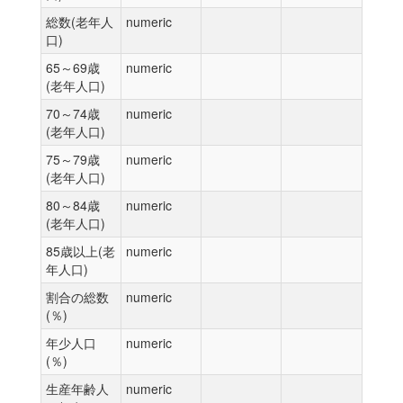
総数(老年人
numeric
口)
65～69歳
numeric
(老年人口)
70～74歳
numeric
(老年人口)
75～79歳
numeric
(老年人口)
80～84歳
numeric
(老年人口)
85歳以上(老
numeric
年人口)
割合の総数
numeric
(％)
年少人口
numeric
(％)
生産年齢人
numeric