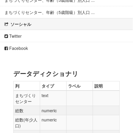
まちづくりセンター、年齢（5歳階級）別人口 ...
まちづくりセンター、年齢（5歳階級）別人口 ...
ソーシャル
Twitter
Facebook
データディクショナリ
列
タイプ
ラベル
説明
まちづくり
text
センター
総数
numeric
総数(年少人
numeric
口)