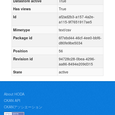
Datastore active
True
Has views
True
Id
af2ad2b3-a157-4a2e-
a115-9f7651917ae5
Mimetype
text/csv
Package id
6f7ebd44-46cf-4ee0-bbf6-
d80fe9be5034
Position
56
Revision id
94728c28-0bea-4296-
aa86-8494e209d315
State
active
About HODA
CKAN API
CKANアソシエーション