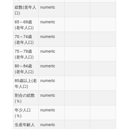
総数(老年人
numeric
口)
65～69歳
numeric
(老年人口)
70～74歳
numeric
(老年人口)
75～79歳
numeric
(老年人口)
80～84歳
numeric
(老年人口)
85歳以上(老
numeric
年人口)
割合の総数
numeric
(％)
年少人口
numeric
(％)
生産年齢人
numeric