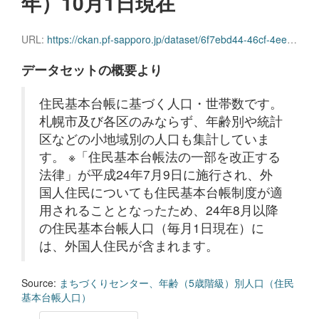
年）10月1日現在
URL:
https://ckan.pf-sapporo.jp/dataset/6f7ebd44-46cf-4ee0-bbf6-d80fe9be5034/resource/84a04250-4c3b-4e25-9347-d61532664429/download/rennen201410.csv
データセットの概要より
住民基本台帳に基づく人口・世帯数です。
札幌市及び各区のみならず、年齢別や統計
区などの小地域別の人口も集計していま
す。 ※「住民基本台帳法の一部を改正する
法律」が平成24年7月9日に施行され、外
国人住民についても住民基本台帳制度が適
用されることとなったため、24年8月以降
の住民基本台帳人口（毎月1日現在）に
は、外国人住民が含まれます。
Source:
まちづくりセンター、年齢（5歳階級）別人口（住民
基本台帳人口）