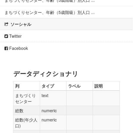
まちづくりセンター、年齢（5歳階級）別人口 ...
まちづくりセンター、年齢（5歳階級）別人口 ...
ソーシャル
Twitter
Facebook
データディクショナリ
列
タイプ
ラベル
説明
まちづくり
text
センター
総数
numeric
総数(年少人
numeric
口)