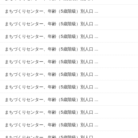
まちづくりセンター、年齢（5歳階級）別人口 ...
まちづくりセンター、年齢（5歳階級）別人口 ...
まちづくりセンター、年齢（5歳階級）別人口 ...
まちづくりセンター、年齢（5歳階級）別人口 ...
まちづくりセンター、年齢（5歳階級）別人口 ...
まちづくりセンター、年齢（5歳階級）別人口 ...
まちづくりセンター、年齢（5歳階級）別人口 ...
まちづくりセンター、年齢（5歳階級）別人口 ...
まちづくりセンター、年齢（5歳階級）別人口 ...
まちづくりセンター、年齢（5歳階級）別人口 ...
まちづくりセンター、年齢（5歳階級）別人口 ...