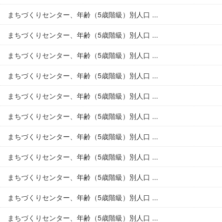
まちづくりセンター、年齢（5歳階級）別人口 ...
まちづくりセンター、年齢（5歳階級）別人口 ...
まちづくりセンター、年齢（5歳階級）別人口 ...
まちづくりセンター、年齢（5歳階級）別人口 ...
まちづくりセンター、年齢（5歳階級）別人口 ...
まちづくりセンター、年齢（5歳階級）別人口 ...
まちづくりセンター、年齢（5歳階級）別人口 ...
まちづくりセンター、年齢（5歳階級）別人口 ...
まちづくりセンター、年齢（5歳階級）別人口 ...
まちづくりセンター、年齢（5歳階級）別人口 ...
まちづくりセンター、年齢（5歳階級）別人口 ...