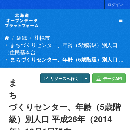
ス
ログイン
キ
ッ
プ
し
て
組織
札幌市
内
容
まちづくりセンター、年齢（5歳階級）別人口
へ
（住民基本台 ...
まちづくりセンター、年齢（5歳階級）別人口 ...
リソースへ行く
データAPI
ま
ち
づくりセンター、年齢（5歳階
級）別人口 平成26年（2014