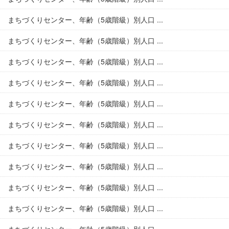
まちづくりセンター、年齢（5歳階級）別人口 ...
まちづくりセンター、年齢（5歳階級）別人口 ...
まちづくりセンター、年齢（5歳階級）別人口 ...
まちづくりセンター、年齢（5歳階級）別人口 ...
まちづくりセンター、年齢（5歳階級）別人口 ...
まちづくりセンター、年齢（5歳階級）別人口 ...
まちづくりセンター、年齢（5歳階級）別人口 ...
まちづくりセンター、年齢（5歳階級）別人口 ...
まちづくりセンター、年齢（5歳階級）別人口 ...
まちづくりセンター、年齢（5歳階級）別人口 ...