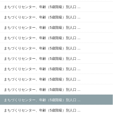
まちづくりセンター、年齢（5歳階級）別人口 ...
まちづくりセンター、年齢（5歳階級）別人口 ...
まちづくりセンター、年齢（5歳階級）別人口 ...
まちづくりセンター、年齢（5歳階級）別人口 ...
まちづくりセンター、年齢（5歳階級）別人口 ...
まちづくりセンター、年齢（5歳階級）別人口 ...
まちづくりセンター、年齢（5歳階級）別人口 ...
まちづくりセンター、年齢（5歳階級）別人口 ...
まちづくりセンター、年齢（5歳階級）別人口 ...
まちづくりセンター、年齢（5歳階級）別人口 ...
まちづくりセンター、年齢（5歳階級）別人口 ...