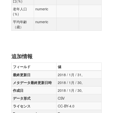
口(％)
老年人口
numeric
(％)
平均年齢
numeric
（歳）
追加情報
フィールド
値
最終更新日
2018 / 1月 / 31,
メタデータ最終更新日時
2018 / 1月 / 30,
作成日
2018 / 1月 / 30,
データ形式
CSV
ライセンス
CC-BY-4.0