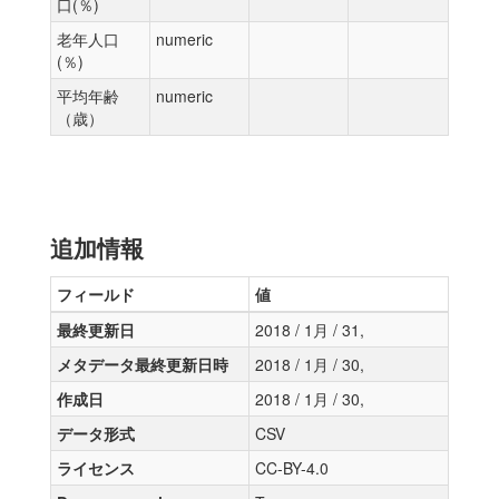
口(％)
老年人口
numeric
(％)
平均年齢
numeric
（歳）
追加情報
フィールド
値
最終更新日
2018 / 1月 / 31,
メタデータ最終更新日時
2018 / 1月 / 30,
作成日
2018 / 1月 / 30,
データ形式
CSV
ライセンス
CC-BY-4.0