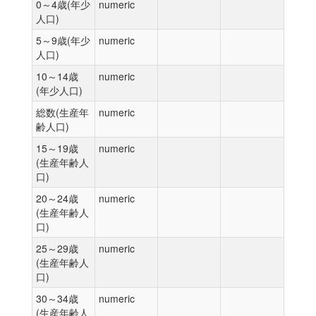
0～4歳(年少
numeric
人口)
5～9歳(年少
numeric
人口)
10～14歳
numeric
(年少人口)
総数(生産年
numeric
齢人口)
15～19歳
numeric
(生産年齢人
口)
20～24歳
numeric
(生産年齢人
口)
25～29歳
numeric
(生産年齢人
口)
30～34歳
numeric
(生産年齢人