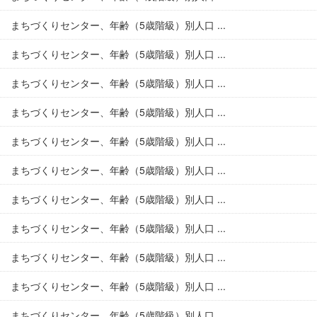
まちづくりセンター、年齢（5歳階級）別人口 ...
まちづくりセンター、年齢（5歳階級）別人口 ...
まちづくりセンター、年齢（5歳階級）別人口 ...
まちづくりセンター、年齢（5歳階級）別人口 ...
まちづくりセンター、年齢（5歳階級）別人口 ...
まちづくりセンター、年齢（5歳階級）別人口 ...
まちづくりセンター、年齢（5歳階級）別人口 ...
まちづくりセンター、年齢（5歳階級）別人口 ...
まちづくりセンター、年齢（5歳階級）別人口 ...
まちづくりセンター、年齢（5歳階級）別人口 ...
まちづくりセンター、年齢（5歳階級）別人口 ...