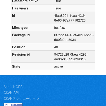
Datastore active
True
Has views
True
Id
4faa8904-1caa-43d4-
8e63-97a777182723
Mimetype
text/csv
Package id
6f7ebd44-46cf-4ee0-bbf6-
d80fe9be5034
Position
48
Revision id
94728c28-0bea-4296-
aa86-8494e209d315
State
active
About HODA
CKAN API
CKANアソシエーション