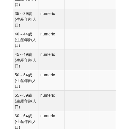
口)
35～39歳
numeric
(生産年齢人
口)
40～44歳
numeric
(生産年齢人
口)
45～49歳
numeric
(生産年齢人
口)
50～54歳
numeric
(生産年齢人
口)
55～59歳
numeric
(生産年齢人
口)
60～64歳
numeric
(生産年齢人
口)