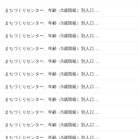
まちづくりセンター、年齢（5歳階級）別人口 ...
まちづくりセンター、年齢（5歳階級）別人口 ...
まちづくりセンター、年齢（5歳階級）別人口 ...
まちづくりセンター、年齢（5歳階級）別人口 ...
まちづくりセンター、年齢（5歳階級）別人口 ...
まちづくりセンター、年齢（5歳階級）別人口 ...
まちづくりセンター、年齢（5歳階級）別人口 ...
まちづくりセンター、年齢（5歳階級）別人口 ...
まちづくりセンター、年齢（5歳階級）別人口 ...
まちづくりセンター、年齢（5歳階級）別人口 ...
まちづくりセンター、年齢（5歳階級）別人口 ...