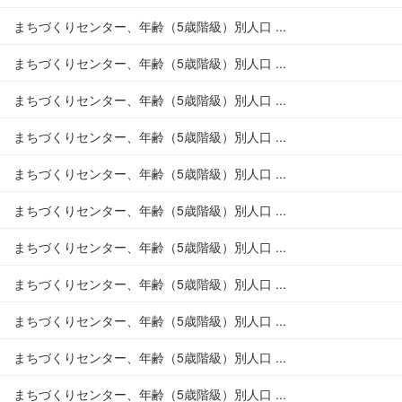
まちづくりセンター、年齢（5歳階級）別人口 ...
まちづくりセンター、年齢（5歳階級）別人口 ...
まちづくりセンター、年齢（5歳階級）別人口 ...
まちづくりセンター、年齢（5歳階級）別人口 ...
まちづくりセンター、年齢（5歳階級）別人口 ...
まちづくりセンター、年齢（5歳階級）別人口 ...
まちづくりセンター、年齢（5歳階級）別人口 ...
まちづくりセンター、年齢（5歳階級）別人口 ...
まちづくりセンター、年齢（5歳階級）別人口 ...
まちづくりセンター、年齢（5歳階級）別人口 ...
まちづくりセンター、年齢（5歳階級）別人口 ...