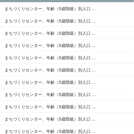
まちづくりセンター、年齢（5歳階級）別人口 ...
まちづくりセンター、年齢（5歳階級）別人口 ...
まちづくりセンター、年齢（5歳階級）別人口 ...
まちづくりセンター、年齢（5歳階級）別人口 ...
まちづくりセンター、年齢（5歳階級）別人口 ...
まちづくりセンター、年齢（5歳階級）別人口 ...
まちづくりセンター、年齢（5歳階級）別人口 ...
まちづくりセンター、年齢（5歳階級）別人口 ...
まちづくりセンター、年齢（5歳階級）別人口 ...
まちづくりセンター、年齢（5歳階級）別人口 ...
まちづくりセンター、年齢（5歳階級）別人口 ...