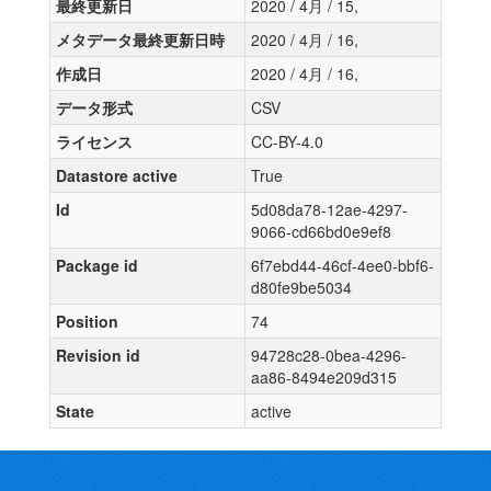
最終更新日
2020 / 4月 / 15,
メタデータ最終更新日時
2020 / 4月 / 16,
作成日
2020 / 4月 / 16,
データ形式
CSV
ライセンス
CC-BY-4.0
Datastore active
True
Id
5d08da78-12ae-4297-
9066-cd66bd0e9ef8
Package id
6f7ebd44-46cf-4ee0-bbf6-
d80fe9be5034
Position
74
Revision id
94728c28-0bea-4296-
aa86-8494e209d315
State
active