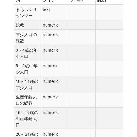
まちづくり
text
センター
総数
numeric
年少人口の
numeric
総数
0～4歳の年
numeric
少人口
5～9歳の年
numeric
少人口
10～14歳の
numeric
年少人口
生産年齢人
numeric
口の総数
15～19歳の
numeric
生産年齢人
口
20～24歳の
numeric