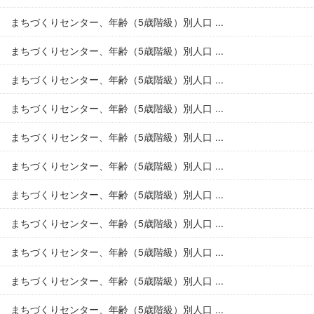
まちづくりセンター、年齢（5歳階級）別人口 ...
まちづくりセンター、年齢（5歳階級）別人口 ...
まちづくりセンター、年齢（5歳階級）別人口 ...
まちづくりセンター、年齢（5歳階級）別人口 ...
まちづくりセンター、年齢（5歳階級）別人口 ...
まちづくりセンター、年齢（5歳階級）別人口 ...
まちづくりセンター、年齢（5歳階級）別人口 ...
まちづくりセンター、年齢（5歳階級）別人口 ...
まちづくりセンター、年齢（5歳階級）別人口 ...
まちづくりセンター、年齢（5歳階級）別人口 ...
まちづくりセンター、年齢（5歳階級）別人口 ...