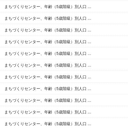
まちづくりセンター、年齢（5歳階級）別人口 ...
まちづくりセンター、年齢（5歳階級）別人口 ...
まちづくりセンター、年齢（5歳階級）別人口 ...
まちづくりセンター、年齢（5歳階級）別人口 ...
まちづくりセンター、年齢（5歳階級）別人口 ...
まちづくりセンター、年齢（5歳階級）別人口 ...
まちづくりセンター、年齢（5歳階級）別人口 ...
まちづくりセンター、年齢（5歳階級）別人口 ...
まちづくりセンター、年齢（5歳階級）別人口 ...
まちづくりセンター、年齢（5歳階級）別人口 ...
まちづくりセンター、年齢（5歳階級）別人口 ...