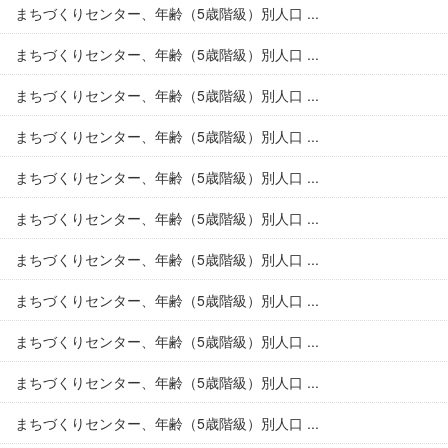
まちづくりセンター、年齢（5歳階級）別人口 ...
まちづくりセンター、年齢（5歳階級）別人口 ...
まちづくりセンター、年齢（5歳階級）別人口 ...
まちづくりセンター、年齢（5歳階級）別人口 ...
まちづくりセンター、年齢（5歳階級）別人口 ...
まちづくりセンター、年齢（5歳階級）別人口 ...
まちづくりセンター、年齢（5歳階級）別人口 ...
まちづくりセンター、年齢（5歳階級）別人口 ...
まちづくりセンター、年齢（5歳階級）別人口 ...
まちづくりセンター、年齢（5歳階級）別人口 ...
まちづくりセンター、年齢（5歳階級）別人口 ...