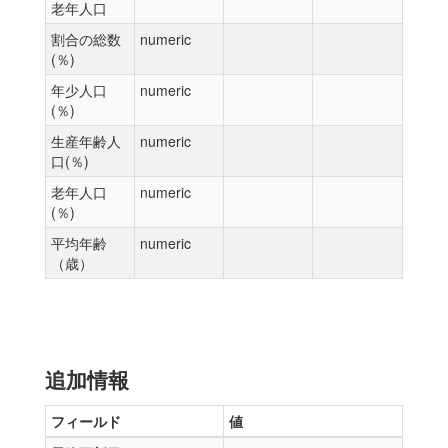
老年人口
割合の総数
numeric
(％)
年少人口
numeric
(％)
生産年齢人
numeric
口(％)
老年人口
numeric
(％)
平均年齢
numeric
（歳）
追加情報
フィールド
値