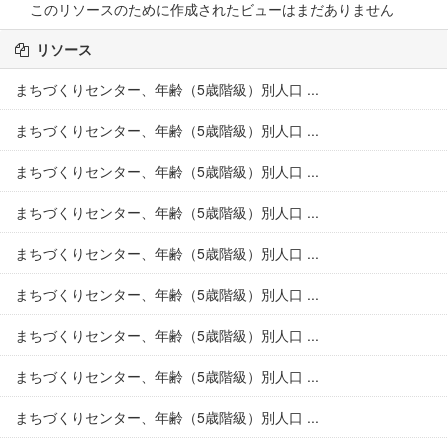
このリソースのために作成されたビューはまだありません
リソース
まちづくりセンター、年齢（5歳階級）別人口 ...
まちづくりセンター、年齢（5歳階級）別人口 ...
まちづくりセンター、年齢（5歳階級）別人口 ...
まちづくりセンター、年齢（5歳階級）別人口 ...
まちづくりセンター、年齢（5歳階級）別人口 ...
まちづくりセンター、年齢（5歳階級）別人口 ...
まちづくりセンター、年齢（5歳階級）別人口 ...
まちづくりセンター、年齢（5歳階級）別人口 ...
まちづくりセンター、年齢（5歳階級）別人口 ...