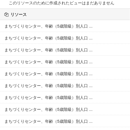
このリソースのために作成されたビューはまだありません
リソース
まちづくりセンター、年齢（5歳階級）別人口 ...
まちづくりセンター、年齢（5歳階級）別人口 ...
まちづくりセンター、年齢（5歳階級）別人口 ...
まちづくりセンター、年齢（5歳階級）別人口 ...
まちづくりセンター、年齢（5歳階級）別人口 ...
まちづくりセンター、年齢（5歳階級）別人口 ...
まちづくりセンター、年齢（5歳階級）別人口 ...
まちづくりセンター、年齢（5歳階級）別人口 ...
まちづくりセンター、年齢（5歳階級）別人口 ...