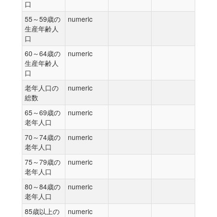
口
55～59歳の
numeric
生産年齢人
口
60～64歳の
numeric
生産年齢人
口
老年人口の
numeric
総数
65～69歳の
numeric
老年人口
70～74歳の
numeric
老年人口
75～79歳の
numeric
老年人口
80～84歳の
numeric
老年人口
85歳以上の
numeric