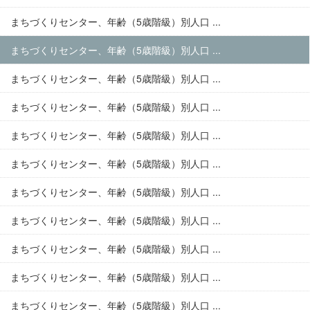
まちづくりセンター、年齢（5歳階級）別人口 ...
まちづくりセンター、年齢（5歳階級）別人口 ...
まちづくりセンター、年齢（5歳階級）別人口 ...
まちづくりセンター、年齢（5歳階級）別人口 ...
まちづくりセンター、年齢（5歳階級）別人口 ...
まちづくりセンター、年齢（5歳階級）別人口 ...
まちづくりセンター、年齢（5歳階級）別人口 ...
まちづくりセンター、年齢（5歳階級）別人口 ...
まちづくりセンター、年齢（5歳階級）別人口 ...
まちづくりセンター、年齢（5歳階級）別人口 ...
まちづくりセンター、年齢（5歳階級）別人口 ...