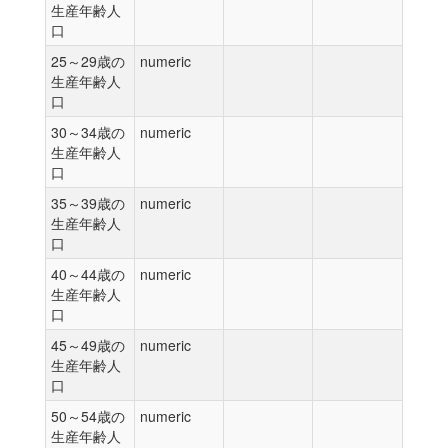
生産年齢人
口
25～29歳の
numeric
生産年齢人
口
30～34歳の
numeric
生産年齢人
口
35～39歳の
numeric
生産年齢人
口
40～44歳の
numeric
生産年齢人
口
45～49歳の
numeric
生産年齢人
口
50～54歳の
numeric
生産年齢人