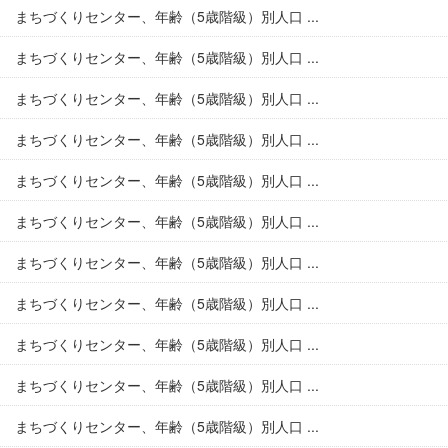
まちづくりセンター、年齢（5歳階級）別人口 ...
まちづくりセンター、年齢（5歳階級）別人口 ...
まちづくりセンター、年齢（5歳階級）別人口 ...
まちづくりセンター、年齢（5歳階級）別人口 ...
まちづくりセンター、年齢（5歳階級）別人口 ...
まちづくりセンター、年齢（5歳階級）別人口 ...
まちづくりセンター、年齢（5歳階級）別人口 ...
まちづくりセンター、年齢（5歳階級）別人口 ...
まちづくりセンター、年齢（5歳階級）別人口 ...
まちづくりセンター、年齢（5歳階級）別人口 ...
まちづくりセンター、年齢（5歳階級）別人口 ...