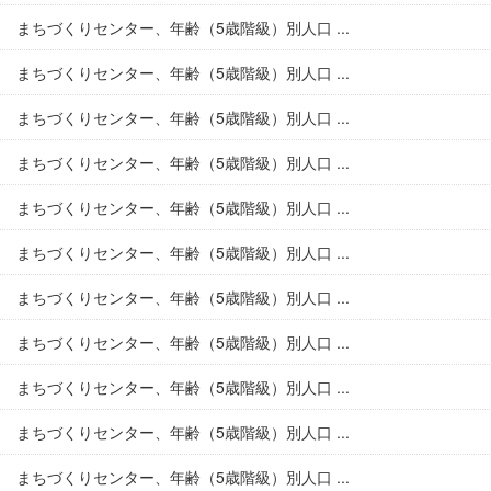
まちづくりセンター、年齢（5歳階級）別人口 ...
まちづくりセンター、年齢（5歳階級）別人口 ...
まちづくりセンター、年齢（5歳階級）別人口 ...
まちづくりセンター、年齢（5歳階級）別人口 ...
まちづくりセンター、年齢（5歳階級）別人口 ...
まちづくりセンター、年齢（5歳階級）別人口 ...
まちづくりセンター、年齢（5歳階級）別人口 ...
まちづくりセンター、年齢（5歳階級）別人口 ...
まちづくりセンター、年齢（5歳階級）別人口 ...
まちづくりセンター、年齢（5歳階級）別人口 ...
まちづくりセンター、年齢（5歳階級）別人口 ...