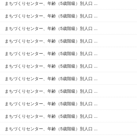
まちづくりセンター、年齢（5歳階級）別人口 ...
まちづくりセンター、年齢（5歳階級）別人口 ...
まちづくりセンター、年齢（5歳階級）別人口 ...
まちづくりセンター、年齢（5歳階級）別人口 ...
まちづくりセンター、年齢（5歳階級）別人口 ...
まちづくりセンター、年齢（5歳階級）別人口 ...
まちづくりセンター、年齢（5歳階級）別人口 ...
まちづくりセンター、年齢（5歳階級）別人口 ...
まちづくりセンター、年齢（5歳階級）別人口 ...
まちづくりセンター、年齢（5歳階級）別人口 ...
まちづくりセンター、年齢（5歳階級）別人口 ...